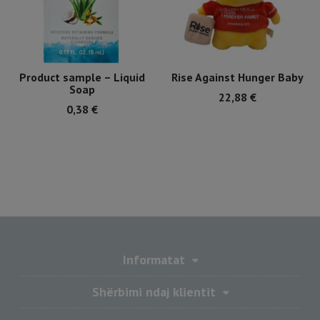
Product sample – Liquid
Rise Against Hunger Baby
Soap
22,88
€
0,38
€
Informatat
Shërbimi ndaj klientit