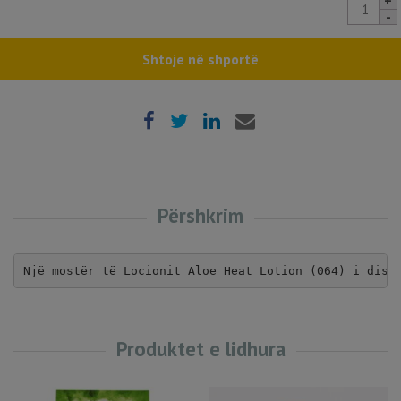
Product
Sample
-
Heat
Shtoje në shportë
Lotion
quantity
Përshkrim
Një mostër të Locionit Aloe Heat Lotion (064) i disp
Produktet e lidhura