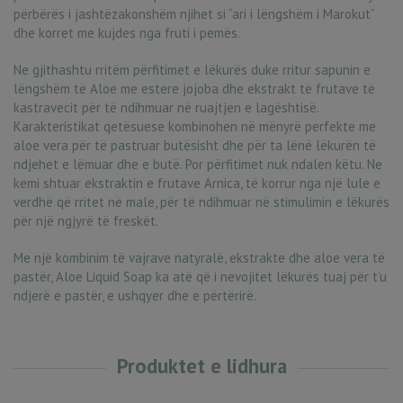
përbërës i jashtëzakonshëm njihet si “ari i lëngshëm i Marokut”
dhe korret me kujdes nga fruti i pemës.
Ne gjithashtu rritëm përfitimet e lëkurës duke rritur sapunin e
lëngshëm të Aloe me estere jojoba dhe ekstrakt të frutave të
kastravecit për të ndihmuar në ruajtjen e lagështisë.
Karakteristikat qetësuese kombinohen në mënyrë perfekte me
aloe vera për të pastruar butësisht dhe për ta lënë lëkurën të
ndjehet e lëmuar dhe e butë. Por përfitimet nuk ndalen këtu. Ne
kemi shtuar ekstraktin e frutave Arnica, të korrur nga një lule e
verdhë që rritet në male, për të ndihmuar në stimulimin e lëkurës
për një ngjyrë të freskët.
Me një kombinim të vajrave natyralë, ekstrakte dhe aloe vera të
pastër, Aloe Liquid Soap ka atë që i nevojitet lëkurës tuaj për t’u
ndjerë e pastër, e ushqyer dhe e përtërirë.
Produktet e lidhura