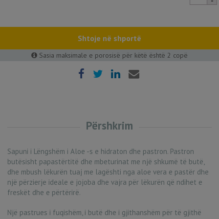
LIQUID
SOAP
24,26
€
quantity
Shtoje në shportë
Sasia maksimale e porosisë për këtë është 2 copë
Përshkrim
Sapuni i Lëngshëm i Aloe -s e hidraton dhe pastron. Pastron
butësisht papastërtitë dhe mbeturinat me një shkumë të butë,
dhe mbush lëkurën tuaj me lagështi nga aloe vera e pastër dhe
një përzierje ideale e jojoba dhe vajra për lëkurën që ndihet e
freskët dhe e përtërirë.
Një pastrues i fuqishëm, i butë dhe i gjithanshëm për të gjithë