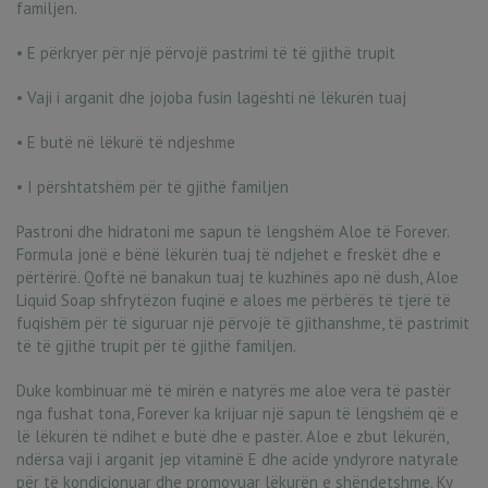
familjen.
• E përkryer për një përvojë pastrimi të të gjithë trupit
• Vaji i arganit dhe jojoba fusin lagështi në lëkurën tuaj
• E butë në lëkurë të ndjeshme
• I përshtatshëm për të gjithë familjen
Pastroni dhe hidratoni me sapun të lëngshëm Aloe të Forever.
Formula jonë e bënë lëkurën tuaj të ndjehet e freskët dhe e
përtërirë. Qoftë në banakun tuaj të kuzhinës apo në dush, Aloe
Liquid Soap shfrytëzon fuqinë e aloes me përbërës të tjerë të
fuqishëm për të siguruar një përvojë të gjithanshme, të pastrimit
të të gjithë trupit për të gjithë familjen.
Duke kombinuar më të mirën e natyrës me aloe vera të pastër
nga fushat tona, Forever ka krijuar një sapun të lëngshëm që e
lë lëkurën të ndihet e butë dhe e pastër. Aloe e zbut lëkurën,
ndërsa vaji i arganit jep vitaminë E dhe acide yndyrore natyrale
për të kondicionuar dhe promovuar lëkurën e shëndetshme. Ky