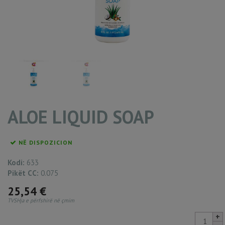
ALOE LIQUID SOAP
NË DISPOZICION
Kodi:
633
Pikët CC:
0.075
25,54
€
TVSHja e përfshirë në çmim
ALOE