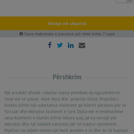
Propolis
Creme
30,72
€
quantity
Shtoje në shportë
Sasia maksimale e porosisë për këtë është 7 copë
Përshkrim
Një produkt shumë i dashur sepse përmban dy nga përbërsit
tone më të çmuar: Aloe Vera dhe propolis blete. Propolisi i
bletës është një substance rëshinore që bletët përdorin për të
forcuar dhe mbrojtur kosheret e tyre. Diçka më e rëndësishme
sesa kosheret e bletës është lëkura juaj, që ka nevojë për
mbrojtje dhe një barierë natyrale për të ruajtur njomësinë.
Mjafton ta ndjeni vetëm një herë aromën e tij dhe do të kuptoni